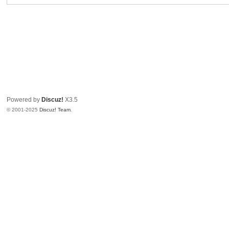
日
志
Powered by
Discuz!
X3.5
© 2001-2025
Discuz! Team
.