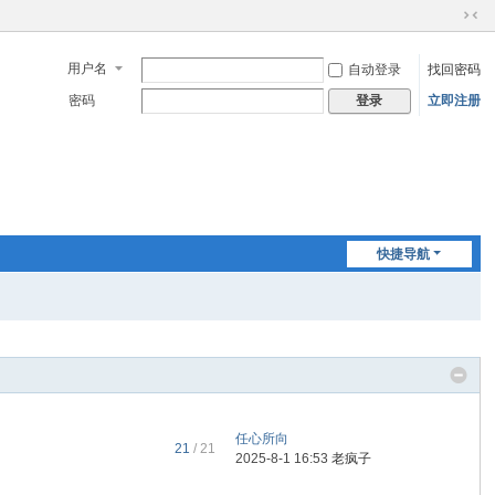
切
换
用户名
自动登录
找回密码
到
窄
密码
立即注册
登录
版
快捷导航
任心所向
21
/ 21
2025-8-1 16:53
老疯子